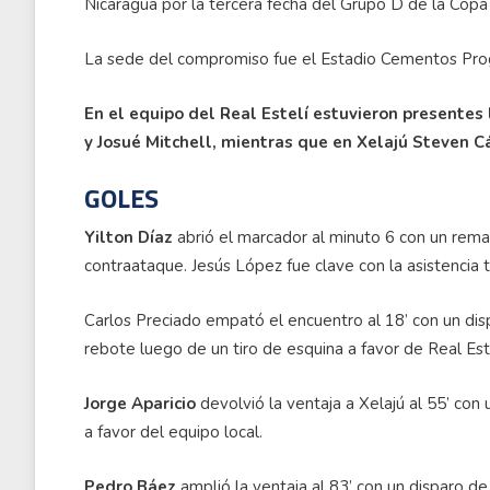
Nicaragua por la tercera fecha del Grupo D de la Cop
La sede del compromiso fue el Estadio Cementos Pro
En el equipo del Real Estelí estuvieron presentes
y Josué Mitchell, mientras que en Xelajú Steven C
GOLES
Yilton Díaz
abrió el marcador al minuto 6 con un rema
contraataque. Jesús López fue clave con la asistencia t
Carlos Preciado empató el encuentro al 18’ con un dis
rebote luego de un tiro de esquina a favor de Real Este
Jorge Aparicio
devolvió la ventaja a Xelajú al 55’ con
a favor del equipo local.
Pedro Báez
amplió la ventaja al 83’ con un disparo d