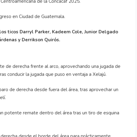
a Centroamericana de la Concacaf 2025.
greso en Ciudad de Guatemala.
 los ticos Darryl Parker, Kadeem Cole, Junior Delgado
árdenas y Derrikson Quirós.
te de derecha frente al arco, aprovechando una jugada de
ras conducir la jugada que puso en ventaja a Xelajú.
paro de derecha desde fuera del área, tras aprovechar un
lí.
 un potente remate dentro del área tras un tiro de esquina
e derecha desde el borde del área para prácticamente