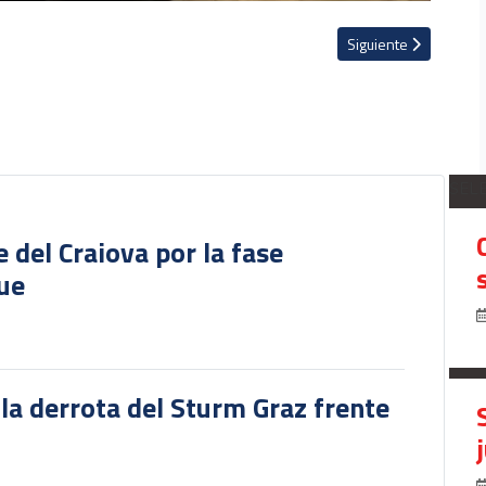
 equipo del New York Red Bulls
Artículo siguiente: V
Siguiente
SEL
del Craiova por la fase
gue
 la derrota del Sturm Graz frente