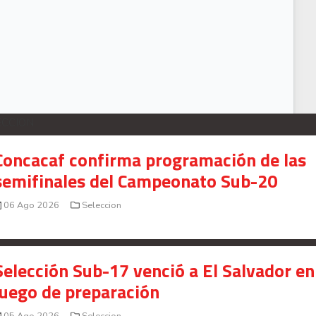
IDEO: Con Brandon Aguilera y sin Kevin Chamorro el Río Ave sufre ante triple
ECCION
Concacaf confirma programación de las
semifinales del Campeonato Sub-20
06 Ago 2026
Seleccion
Selección Sub-17 venció a El Salvador en
juego de preparación
05 Ago 2026
Seleccion