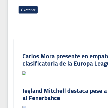
Artículo anterior: Andy Rojas tuvo ansiado debut con primer
Anterior
Carlos Mora presente en empate 
clasificatoria de la Europa Lea
Jeyland Mitchell destaca pese a
al Fenerbahce