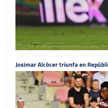
Josimar Alcócer triunfa en Repúbl