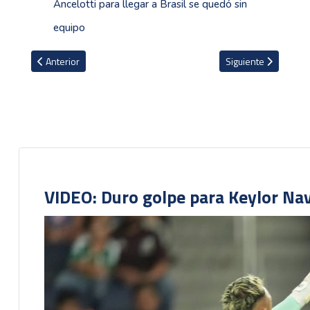
Ancelotti para llegar a Brasil se quedó sin
equipo
Artículo anterior: Aris Salónica con Álvaro Zamora asegura presen
Artículo siguiente: 
Anterior
Siguiente
VIDEO: Duro golpe para Keylor Na