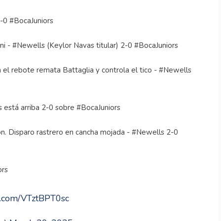
2-0 #BocaJuniors
i - #Newells (Keylor Navas titular) 2-0 #BocaJuniors
 el rebote remata Battaglia y controla el tico - #Newells
 está arriba 2-0 sobre #BocaJuniors
n. Disparo rastrero en cancha mojada - #Newells 2-0
ors
er.com/VTztBPT0sc