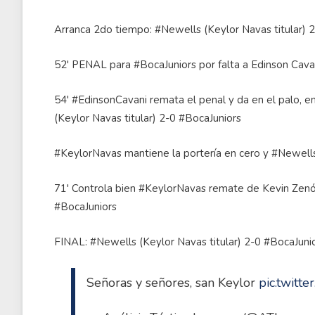
Arranca 2do tiempo: #Newells (Keylor Navas titular) 
52' PENAL para #BocaJuniors por falta a Edinson Cavan
54' #EdinsonCavani remata el penal y da en el palo, en
(Keylor Navas titular) 2-0 #BocaJuniors
#KeylorNavas mantiene la portería en cero y #Newells
71' Controla bien #KeylorNavas remate de Kevin Zenó
#BocaJuniors
FINAL: #Newells (Keylor Navas titular) 2-0 #BocaJuni
Señoras y señores, san Keylor
pic.twitt