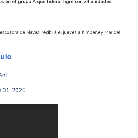
s en el grupo A que lidera Tigre con 24 unidades.
a escuadra de Navas, recibirá el jueves a Kimberley Mar del
culo
LAnT
h 31, 2025