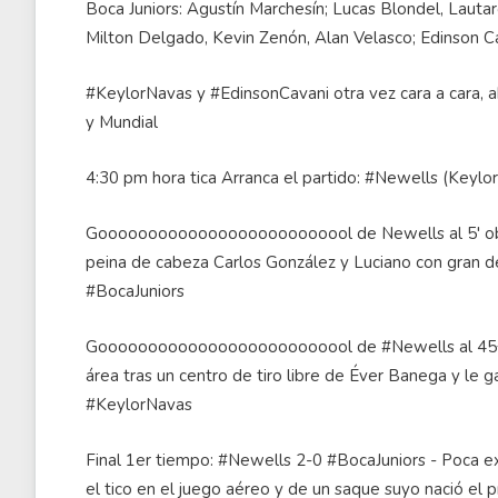
Boca Juniors: Agustín Marchesín; Lucas Blondel, Lauta
Milton Delgado, Kevin Zenón, Alan Velasco; Edinson 
#KeylorNavas y #EdinsonCavani otra vez cara a cara, a
y Mundial
4:30 pm hora tica Arranca el partido: #Newells (Keylor
Goooooooooooooooooooooooool de Newells al 5' obra
peina de cabeza Carlos González y Luciano con gran de
#BocaJuniors
Goooooooooooooooooooooooool de #Newells al 45+3 
área tras un centro de tiro libre de Éver Banega y le g
#KeylorNavas
Final 1er tiempo: #Newells 2-0 #BocaJuniors - Poca 
el tico en el juego aéreo y de un saque suyo nació el