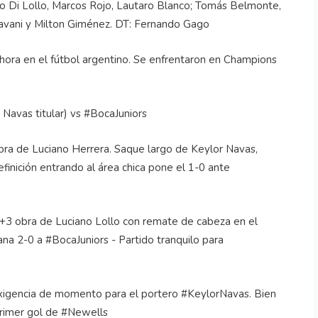
ro Di Lollo, Marcos Rojo, Lautaro Blanco; Tomás Belmonte,
Cavani y Milton Giménez. DT: Fernando Gago
hora en el fútbol argentino. Se enfrentaron en Champions
 Navas titular) vs #BocaJuniors
 de Luciano Herrera. Saque largo de Keylor Navas,
finición entrando al área chica pone el 1-0 ante
obra de Luciano Lollo con remate de cabeza en el
ana 2-0 a #BocaJuniors - Partido tranquilo para
exigencia de momento para el portero #KeylorNavas. Bien
 primer gol de #Newells