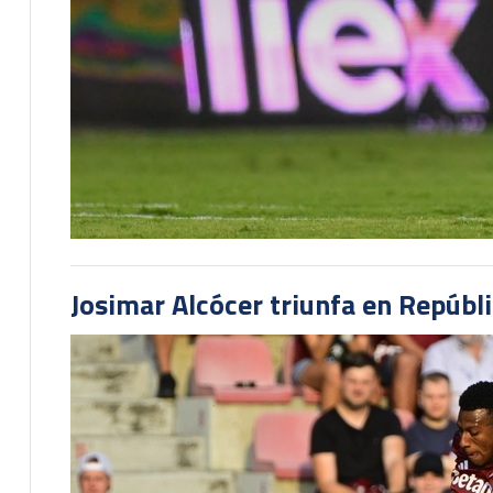
Josimar Alcócer triunfa en Repúbl