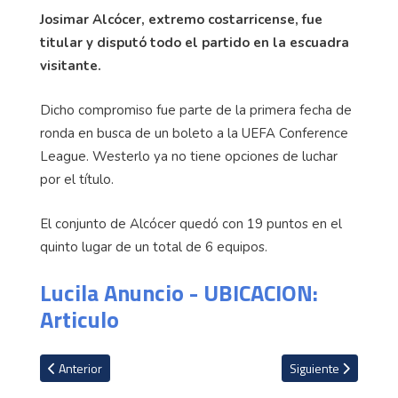
Josimar Alcócer, extremo costarricense, fue
titular y disputó todo el partido en la escuadra
visitante.
Dicho compromiso fue parte de la primera fecha de
ronda en busca de un boleto a la UEFA Conference
League. Westerlo ya no tiene opciones de luchar
por el título.
El conjunto de Alcócer quedó con 19 puntos en el
quinto lugar de un total de 6 equipos.
Lucila Anuncio - UBICACION:
Articulo
Artículo anterior: VIDEO: Keylor Navas cumple con el marco en cer
Artículo siguiente: 
Anterior
Siguiente