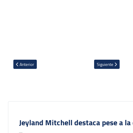
Artículo anterior: Goles, mejores jugadores del partido y grosero
Artículo siguiente: 
Anterior
Siguiente
Jeyland Mitchell destaca pese a la