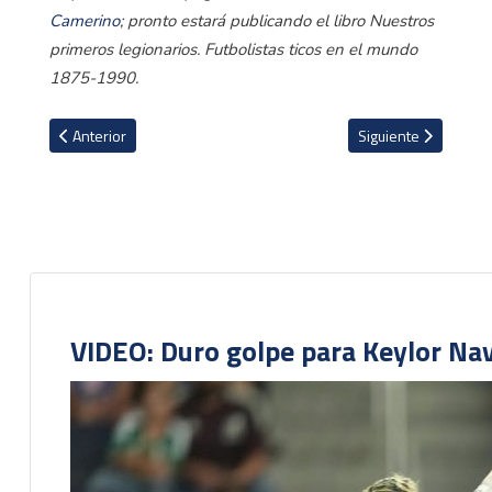
Camerino
; pronto estará publicando el libro Nuestros
primeros legionarios. Futbolistas ticos en el mundo
1875-1990.
Artículo anterior: VIDEO: Conociendo a ticos en el fútbol universita
Artículo siguiente: 
Anterior
Siguiente
VIDEO: Duro golpe para Keylor Na