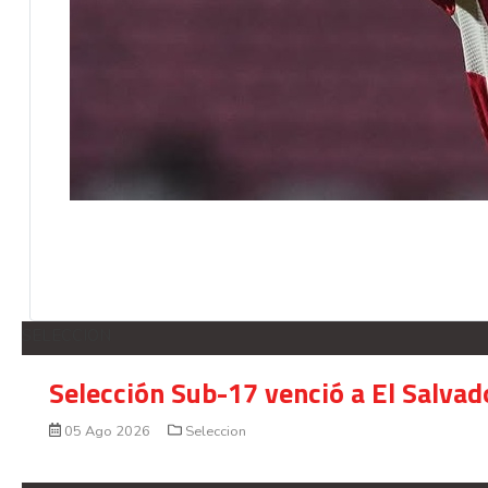
SELECCION
Selección Sub-17 venció a El Salvad
05 Ago 2026
Seleccion