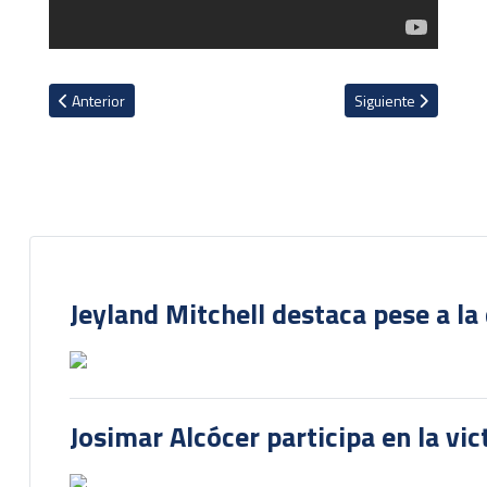
Artículo anterior: Oficial: Keylor Navas no llegará al Monza
Artículo siguiente: Na
Anterior
Siguiente
Jeyland Mitchell destaca pese a la
Josimar Alcócer participa en la vi