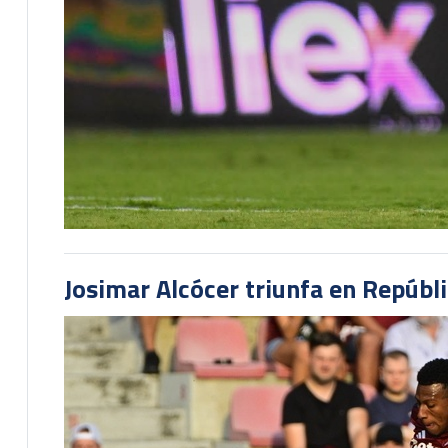
Josimar Alcócer triunfa en Repúbl