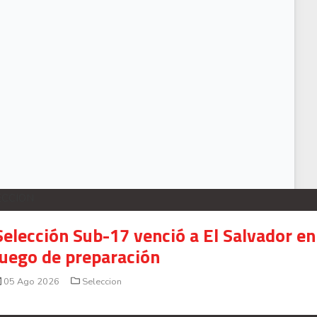
mmy Marín celebra triunfo frente al Spartak de Moscú
ECCION
Selección Sub-17 venció a El Salvador en
juego de preparación
05 Ago 2026
Seleccion