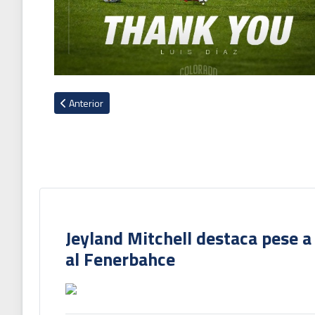
Artículo anterior: Usain Bolt se suma de última hora al part
Anterior
Jeyland Mitchell destaca pese a
al Fenerbahce