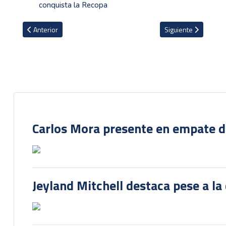
conquista la Recopa
Artículo anterior: VIDEOS: Marvin Loría y Ariel Lassiter aportan asi
Artículo siguiente: 
Anterior
Siguiente
Carlos Mora presente en empate del
Jeyland Mitchell destaca pese a la