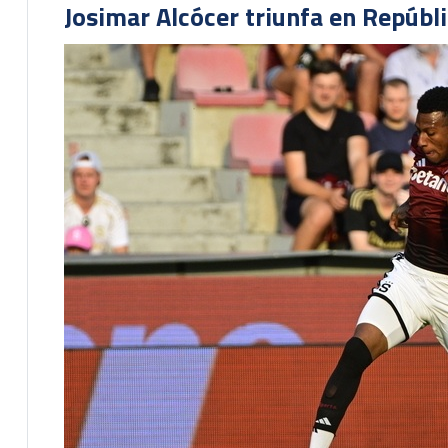
Josimar Alcócer triunfa en Repúbl