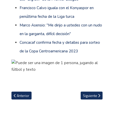
Francisco Calvo iguala con el Konyaspor en
penúltima fecha de la Liga turca
Marco Asensio: "Me dirijo a ustedes con un nudo
en la garganta, difícil decisión"
Concacaf confirma fecha y detalles para sorteo
de la Copa Centroamericana 2023
Artículo anterior: La publicación de Joaquim Batica con Joel Campb
Artículo siguiente: E
Anterior
Siguiente