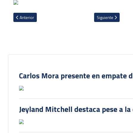
Artículo anterior: Óscar Ramírez sobre la participación de la Liga
Artículo siguiente: 
Anterior
Siguiente
Carlos Mora presente en empate del
Jeyland Mitchell destaca pese a la