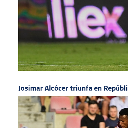
Josimar Alcócer triunfa en Repúbl