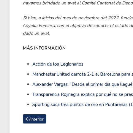
hayamos brindado un aval al Comité Cantonal de Depo
Si bien, a inicios del mes de noviembre del 2022, funcion
Coyella Fonseca, con el objetivo de conocer el estado de
dado un aval.
MÁS INFORMACIÓN
Acción de los Legionarios
Manchester United derrota 2-1 al Barcelona para 
Alexander Vargas: "Desde el primer día que llegué
Transparencia Rojinegra explica por qué no se pres
Sporting saca tres puntos de oro en Puntarenas (1
Artículo anterior: Puntarenas anuncia la salida de Alexander 
Anterior