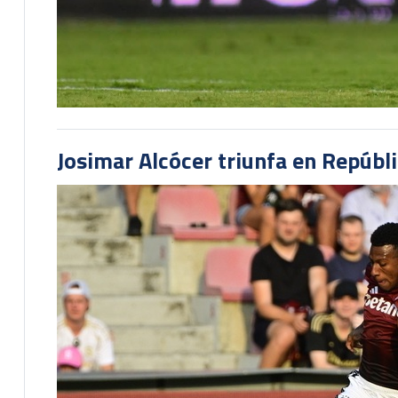
Josimar Alcócer triunfa en Repúbl