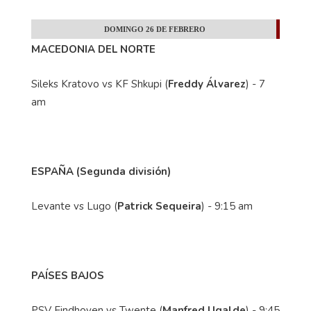
DOMINGO 26 DE FEBRERO
MACEDONIA DEL NORTE
Sileks Kratovo vs KF Shkupi (
Freddy Álvarez
) - 7
am
ESPAÑA (Segunda división)
Levante vs Lugo (
Patrick Sequeira
) - 9:15 am
PAÍSES BAJOS
PSV Eindhoven vs Twente (
Manfred Ugalde
) - 9:45