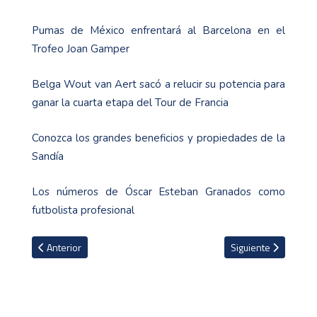
Pumas de México enfrentará al Barcelona en el
Trofeo Joan Gamper
Belga Wout van Aert sacó a relucir su potencia para
ganar la cuarta etapa del Tour de Francia
Conozca los grandes beneficios y propiedades de la
Sandía
Los números de Óscar Esteban Granados como
futbolista profesional
Artículo anterior: Galtier, la "bestia negra" de PSG: los increíbles
Artículo siguiente: 
Anterior
Siguiente