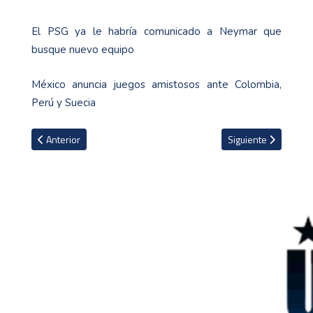
El PSG ya le habría comunicado a Neymar que
busque nuevo equipo
México anuncia juegos amistosos ante Colombia,
Perú y Suecia
Artículo anterior: El Chelsea cerca de robarle el fichaje de Raphinh
Artículo siguiente:
Anterior
Siguiente