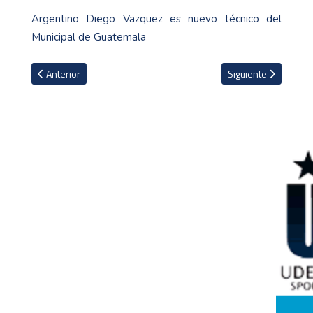
Argentino Diego Vazquez es nuevo técnico del
Municipal de Guatemala
Artículo anterior: La felicitación y llamada de atención de David Fai
Artículo siguiente: 
Anterior
Siguiente