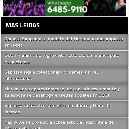
MAS LEIDAS
Daniela Simpson: la modelo del Herediano que impacta
en redes
Óscar Ramírez no logró evitar otra ola de memes para
Alajuelense
Saprissa sigue coleccionando memes a nivel
internacional
Marvin Loría aparentemente fue captado con amante y
su esposa se desahoga en redes sociales (VIDEO)
Saprissa cierra otro semestre en blanco y lleno de
memes
Nashville se pronuncia sobre acto de indisciplina de
Warren Madrigal