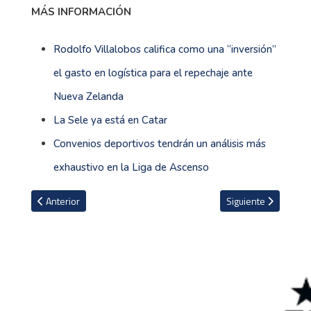
MÁS INFORMACIÓN
Rodolfo Villalobos califica como una “inversión”
el gasto en logística para el repechaje ante
Nueva Zelanda
La Sele ya está en Catar
Convenios deportivos tendrán un análisis más
exhaustivo en la Liga de Ascenso
Artículo anterior: Nueva Zelanda jugará ante Costa Rica su primer 
Artículo siguiente: 
Anterior
Siguiente