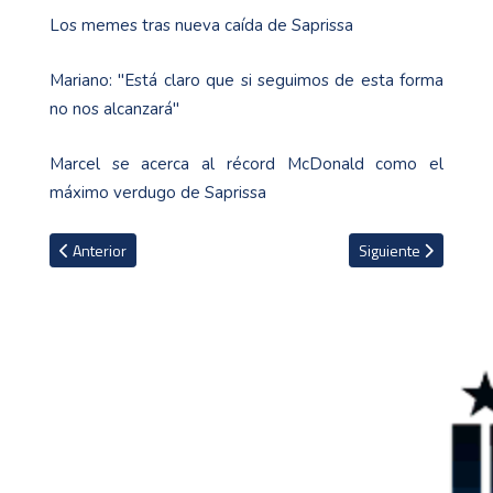
Los memes tras nueva caída de Saprissa
Mariano: "Está claro que si seguimos de esta forma
no nos alcanzará"
Marcel se acerca al récord McDonald como el
máximo verdugo de Saprissa
Artículo anterior: Samuel Umtiti explotó contra niño que le pedía u
Artículo siguiente: C
Anterior
Siguiente