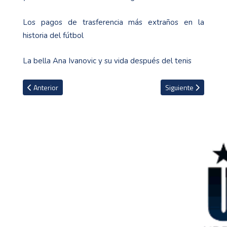
Los pagos de trasferencia más extraños en la
historia del fútbol
La bella Ana Ivanovic y su vida después del tenis
Artículo anterior: Kevin Briceño entra en la etapa final de recupera
Artículo siguiente: A
Anterior
Siguiente