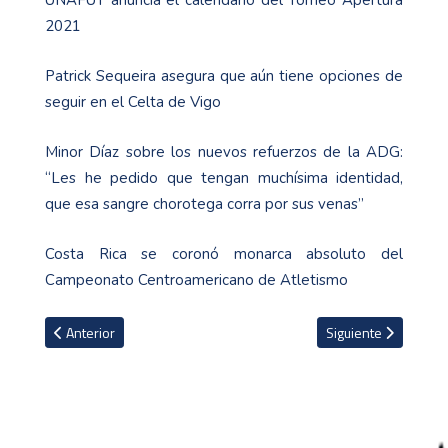
2021
Patrick Sequeira asegura que aún tiene opciones de
seguir en el Celta de Vigo
Minor Díaz sobre los nuevos refuerzos de la ADG:
“Les he pedido que tengan muchísima identidad,
que esa sangre chorotega corra por sus venas”
Costa Rica se coronó monarca absoluto del
Campeonato Centroamericano de Atletismo
Artículo anterior: Jafet Soto y Orlando Moreira cancelaron la total
Artículo siguiente: 
Anterior
Siguiente