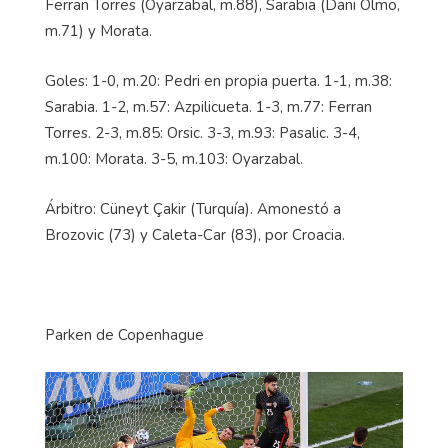
Ferran Torres (Oyarzabal, m.88), Sarabia (Dani Olmo,
m.71) y Morata.
Goles: 1-0, m.20: Pedri en propia puerta. 1-1, m.38:
Sarabia. 1-2, m.57: Azpilicueta. 1-3, m.77: Ferran
Torres. 2-3, m.85: Orsic. 3-3, m.93: Pasalic. 3-4,
m.100: Morata. 3-5, m.103: Oyarzabal.
Árbitro: Cüneyt Çakir (Turquía). Amonestó a
Brozovic (73) y Caleta-Car (83), por Croacia.
Parken de Copenhague