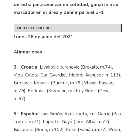
derecha para avanzar en soledad, ganarle a su
marcador en el área y definir para el 3-1.
FICHA DEL PARTIDO
Lunes 28 de junio del 2021
Alineaciones
3 - Croacia:
Livakovic; Juranovic (Brekalo, m.74),
Vida, Caleta-Car, Gvardiol; Modric (Ivanusec, m.113),
Brozovic, Kovacic (Budimir, m.79); Vlasic (Pasalic,
m.79), Petkovic (Kramaric, m.46) y Rebic (Orsic,
m.67).
5 - España:
Unai Simón; Azpilicueta, Eric García (Pau
Torres, m.71), Laporte, Gayá (Jordi Alba, m.77);
Busquets (Rodri, m.102); Koke (Fabián, m.77), Pedri;