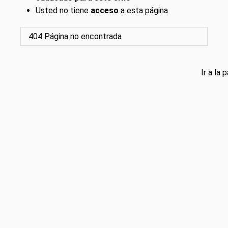
Usted no tiene
acceso
a esta página
404
Página no encontrada
Ir a la 