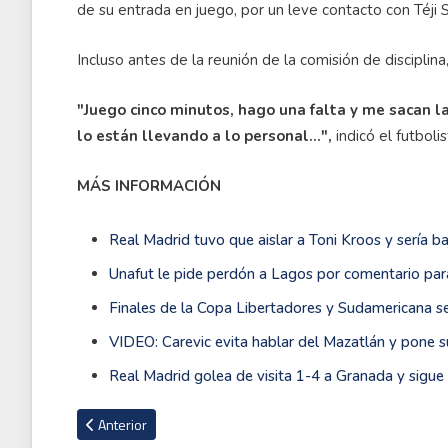
de su entrada en juego, por un leve contacto con Téji 
Incluso antes de la reunión de la comisión de disciplina,
"Juego cinco minutos, hago una falta y me sacan la 
lo están llevando a lo personal...",
indicó el futboli
MÁS INFORMACIÓN
Real Madrid tuvo que aislar a Toni Kroos y sería ba
Unafut le pide perdón a Lagos por comentario par
Finales de la Copa Libertadores y Sudamericana se
VIDEO: Carevic evita hablar del Mazatlán y pone s
Real Madrid golea de visita 1-4 a Granada y sigue e
Artículo anterior: Finales de la Copa Libertadores y Sudamer
Anterior