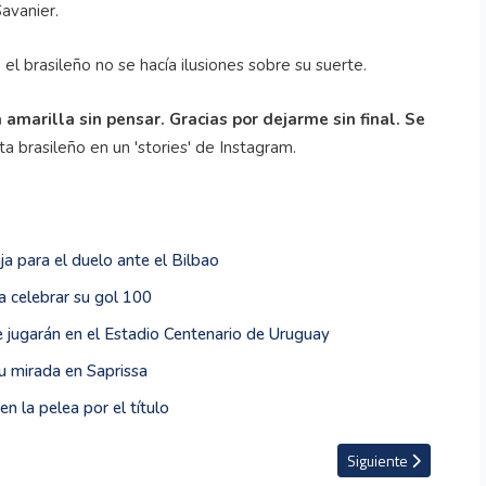
Savanier.
 el brasileño no se hacía ilusiones sobre su suerte.
amarilla sin pensar. Gracias por dejarme sin final. Se
sta brasileño en un 'stories' de Instagram.
ja para el duelo ante el Bilbao
a celebrar su gol 100
 jugarán en el Estadio Centenario de Uruguay
u mirada en Saprissa
n la pelea por el título
icana se jugarán en el Estadio Centenario de Uruguay
Artículo siguiente: El
Siguiente