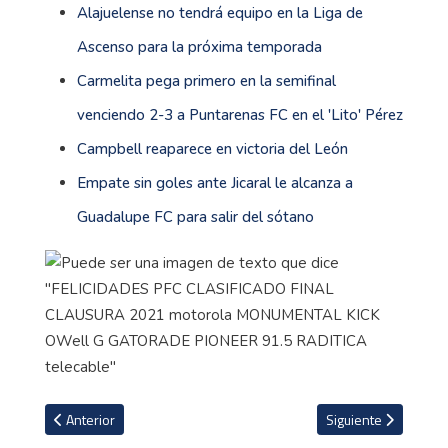
Alajuelense no tendrá equipo en la Liga de
Ascenso para la próxima temporada
Carmelita pega primero en la semifinal
venciendo 2-3 a Puntarenas FC en el 'Lito' Pérez
Campbell reaparece en victoria del León
Empate sin goles ante Jicaral le alcanza a
Guadalupe FC para salir del sótano
Artículo anterior: Partidos definitorios de la última fecha se jugar
Artículo siguiente: E
Anterior
Siguiente