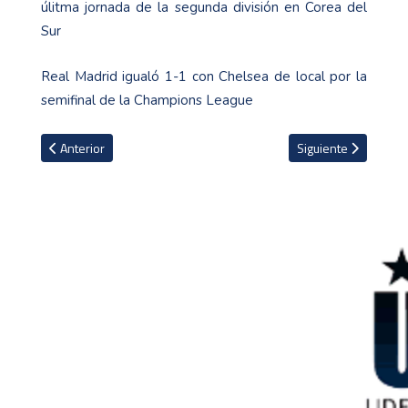
úlitma jornada de la segunda división en Corea del
Sur
Real Madrid igualó 1-1 con Chelsea de local por la
semifinal de la Champions League
Artículo anterior: Saprissa comunica que dos de sus jugadores res
Artículo siguiente: A
Anterior
Siguiente