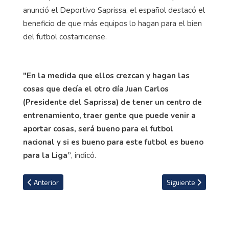
anunció el Deportivo Saprissa, el español destacó el
beneficio de que más equipos lo hagan para el bien
del futbol costarricense.
"En la medida que ellos crezcan y hagan las
cosas que decía el otro día Juan Carlos
(Presidente del Saprissa) de tener un centro de
entrenamiento, traer gente que puede venir a
aportar cosas, será bueno para el futbol
nacional y si es bueno para este futbol es bueno
para la Liga”
, indicó.
Artículo anterior: UNAFUT cambia fecha de juego Sporting vs. Alaj
Artículo siguiente: 
Anterior
Siguiente