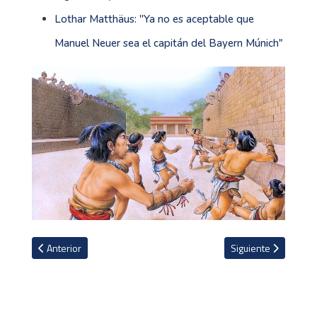
Lothar Matthäus: ''Ya no es aceptable que
Manuel Neuer sea el capitán del Bayern Múnich"
Artículo anterior: Leeds United destituye al estadounidense Jess
Artículo siguiente: 
Anterior
Siguiente