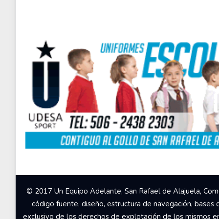
© 2017 Un Equipo Adelante, San Rafael de Alajuela, Come
código fuente, diseño, estructura de navegación, bases 
exclusivo de los derechos de explotación de los mismos en c