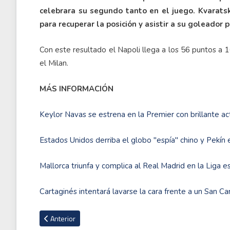
celebrara su segundo tanto en el juego. Kvarats
para recuperar la posición y asistir a su goleador p
Con este resultado el Napoli llega a los 56 puntos a 1
el Milan.
MÁS INFORMACIÓN
Keylor Navas se estrena en la Premier con brillante a
Estados Unidos derriba el globo "espía" chino y Pekín
Mallorca triunfa y complica al Real Madrid en la Liga e
Cartaginés intentará lavarse la cara frente a un San Ca
Artículo anterior: Director deportivo del PSG confirma nego
Anterior