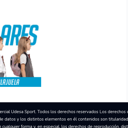
rcial Udesa Sport. Todos los derechos reservados Los derechos 
de datos y los distintos elementos en él contenidos son titularida
ualquier forma y, en especial, los derechos de reproducción, dist