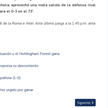
khelia aprovechó una mala salida de la defensa rival
ara el 0-3 en el 73'.
6 de la Roma e Inter, éste último juega a la 1:45 p.m. ante
ctuación y el Nottingham Forest gana
 expresa su descontento
spañola (1-0)
rlos urgido por ganar
ciaciones con Messi para su renovación
Artículo siguiente: Ma
Siguiente