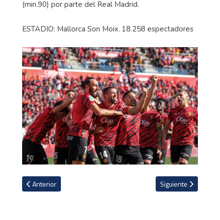
(min.90) por parte del Real Madrid.
ESTADIO: Mallorca Son Moix. 18.258 espectadores
Artículo anterior: Napoli golea 0-3 al Spezia para seguir firme en el
Artículo siguiente: V
Anterior
Siguiente