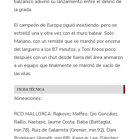
balcánico adivinó su lanzamiento entre el delirio de
la grada.
El campeón de Europa siguió insistiendo, pero se
estrelló una y otra vez con el muro balear. Solo
Mariano, con un remate que se marchó por encima
del larguero a los 87 minutos, y Toni Kroos poco
después con un chut desde fuera del área animaron
a un equipo que finalmente se marchó de vacío de
las islas.
FICHA TÉCNICA
Alineaciones:
RCD MALLORCA: Rajkovic; Maffeo, Gio González,
Raíllo, Nastasic, Jaume Costa; Baba (Battaglia,
min.78), Ruiz de Galarreta (Grenier, min.92), Dani
Rodríguez (Amath, min.68); Kang-in Lee (Sánchez,