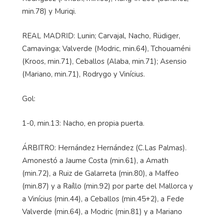
min.78) y Muriqi.
REAL MADRID: Lunin; Carvajal, Nacho, Rüdiger,
Camavinga; Valverde (Modric, min.64), Tchouaméni
(Kroos, min.71), Ceballos (Alaba, min.71); Asensio
(Mariano, min.71), Rodrygo y Vinícius.
Gol:
1-0, min.13: Nacho, en propia puerta.
ÁRBITRO: Hernández Hernández (C.Las Palmas).
Amonestó a Jaume Costa (min.61), a Amath
(min.72), a Ruiz de Galarreta (min.80), a Maffeo
(min.87) y a Raíllo (min.92) por parte del Mallorca y
a Vinícius (min.44), a Ceballos (min.45+2), a Fede
Valverde (min.64), a Modric (min.81) y a Mariano