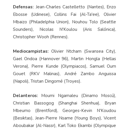
Defensas:
Jean-Charles Castelletto (Nantes), Enzo
Ebosse (Udinese), Collins Fai (Al-Ta'ee), Olivier
Mbaizo (Philadelphia Union), Nouhou Tolo (Seattle
Sounders), Nicolas N'Koulou (Aris Salónica),
Christopher Wooh (Rennes).
Mediocampistas:
Olivier Ntcham (Swansea City),
Gael Ondoa (Hannover 96), Martin Hongla (Hellas
Verona), Pierre Kunde (Olympiacos), Samuel Oum
Gouet (RKV Malinas), André Zambo Anguissa
(Napoli), Tristan Dingomé (Troyes).
Delanteros:
Moumi Ngamaleu (Dinamo Moscú),
Christian Bassogog (Shanghai Shenhua), Bryan
Mbeumo (Brentford), Georges-Kevin N'Koudou
(Besiktas), Jean-Pierre Nsame (Young Boys), Vicent
Aboubakar (Al-Nassr), Karl Toko Ekambi (Olympique