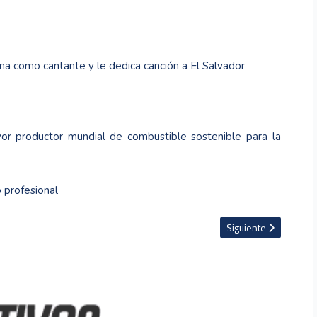
na como cantante y le dedica canción a El Salvador
yor productor mundial de combustible sostenible para la
o profesional
e el Reims
Artículo siguiente: E
Siguiente