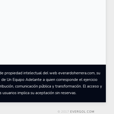
de propiedad intelectual del web everardoherrera.com, su
d de Un Equipo Adelante a quien corresponde el ejercicio
ribución, comunicación pública y transformación. El acceso y
usuarios implica su aceptación sin reservas.
© 2017
EVERGOL.COM