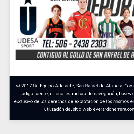
© 2017 Un Equipo Adelante, San Rafael de Alajuela, Come
código fuente, diseño, estructura de navegación, bases 
exclusivo de los derechos de explotación de los mismos en c
utilización del sitio web everardoherrera.c