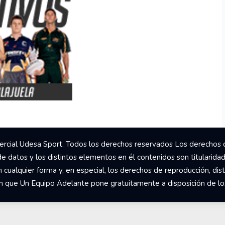
rcial Udesa Sport. Todos los derechos reservados Los derechos 
de datos y los distintos elementos en él contenidos son titularida
ualquier forma y, en especial, los derechos de reproducción, dist
om que Un Equipo Adelante pone gratuitamente a disposición de los 