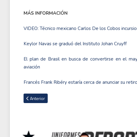
MÁS INFORMACIÓN
VIDEO: Técnico mexicano Carlos De los Cobos incursio
Keylor Navas se graduó del Instituto Johan Cruyff
El plan de Brasil en busca de convertirse en el ma
aviación
Francés Frank Ribéry estaría cerca de anunciar su retir
Artículo anterior: El PSG viajará en autobús para el juego ant
Anterior