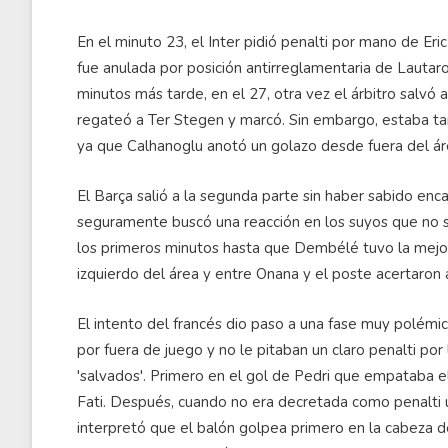
En el minuto 23, el Inter pidió penalti por mano de Eric 
fue anulada por posición antirreglamentaria de Lautaro
minutos más tarde, en el 27, otra vez el árbitro salvó
regateó a Ter Stegen y marcó. Sin embargo, estaba tam
ya que Calhanoglu anotó un golazo desde fuera del ár
El Barça salió a la segunda parte sin haber sabido enc
seguramente buscó una reacción en los suyos que no sup
los primeros minutos hasta que Dembélé tuvo la mejo
izquierdo del área y entre Onana y el poste acertaron a
El intento del francés dio paso a una fase muy polémica
por fuera de juego y no le pitaban un claro penalti por
'salvados'. Primero en el gol de Pedri que empataba e
Fati. Después, cuando no era decretada como penalti 
interpretó que el balón golpea primero en la cabeza de