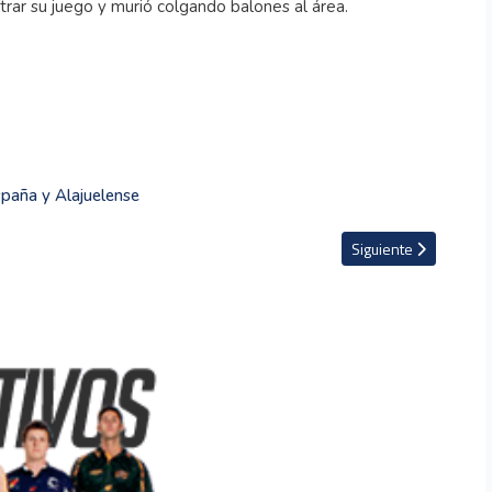
trar su juego y murió colgando balones al área.
spaña y Alajuelense
 al vencer 2-0 al Rangers
Artículo siguiente: Fu
Siguiente