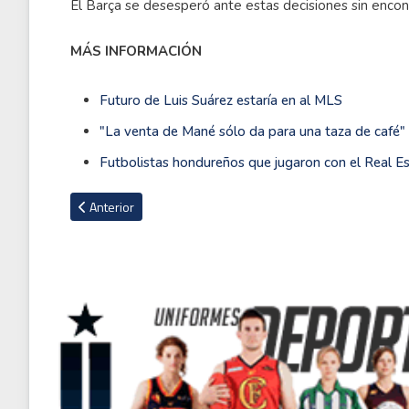
El Barça se desesperó ante estas decisiones sin encon
MÁS INFORMACIÓN
Futuro de Luis Suárez estaría en al MLS
"La venta de Mané sólo da para una taza de café"
Futbolistas hondureños que jugaron con el Real E
Artículo anterior: Liverpool encamina su rumbo en Champions
Anterior