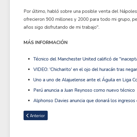
Por último, habló sobre una posible venta del Nápole
ofrecieron 900 millones y 2000 para todo mi grupo, per
años sigo disfrutando de mi trabajo".
MÁS INFORMACIÓN
Técnico del Manchester United calificó de "inacept
VIDEO: 'Chicharito' en el ojo del huracán tras nega
Uno a uno de Alajuelense ante el Águila en Liga C
Perú anuncia a Juan Reynoso como nuevo técnico
Alphonso Davies anuncia que donará los ingresos 
Artículo anterior: Pacific FC de Canadá golea y será rival de 
Anterior