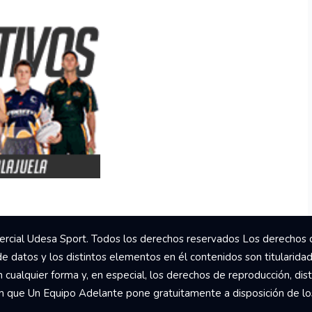
rcial Udesa Sport. Todos los derechos reservados Los derechos 
de datos y los distintos elementos en él contenidos son titularida
ualquier forma y, en especial, los derechos de reproducción, dist
om que Un Equipo Adelante pone gratuitamente a disposición de los 