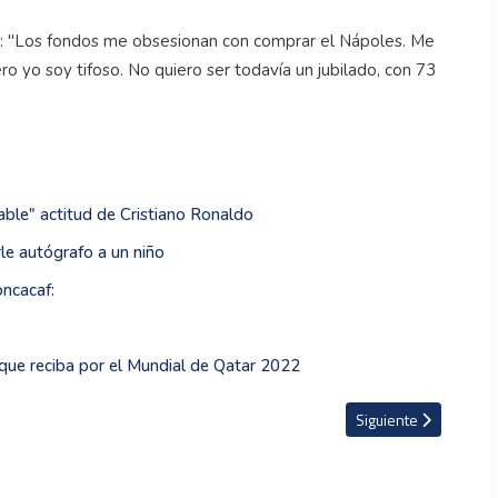
s: "Los fondos me obsesionan con comprar el Nápoles. Me
o yo soy tifoso. No quiero ser todavía un jubilado, con 73
able" actitud de Cristiano Ronaldo
rle autógrafo a un niño
oncacaf:
que reciba por el Mundial de Qatar 2022
Herediano en la Liga Concacaf
Artículo siguiente: Té
Siguiente