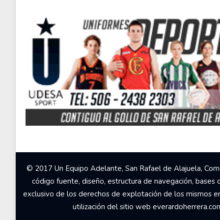
© 2017 Un Equipo Adelante, San Rafael de Alajuela, Come
código fuente, diseño, estructura de navegación, bases 
exclusivo de los derechos de explotación de los mismos en c
utilización del sitio web everardoherrera.c