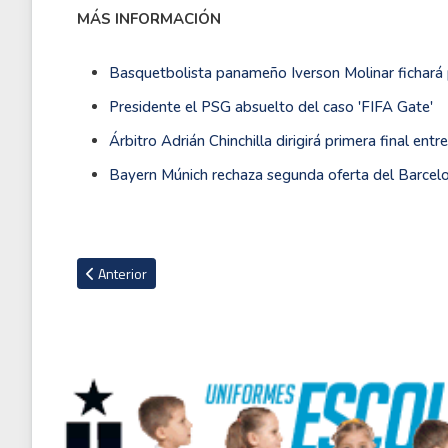
MÁS INFORMACIÓN
Basquetbolista panameño Iverson Molinar fichará 
Presidente el PSG absuelto del caso 'FIFA Gate'
Árbitro Adrián Chinchilla dirigirá primera final ent
Bayern Múnich rechaza segunda oferta del Barce
Artículo anterior: Dueños del Pachuca viajan a España para ce
Anterior