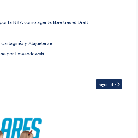
por la NBA como agente libre tras el Draft
re Cartaginés y Alajuelense
lona por Lewandowski
rrar la compra del Sporting de Gijón
Artículo siguiente: Pr
Siguiente