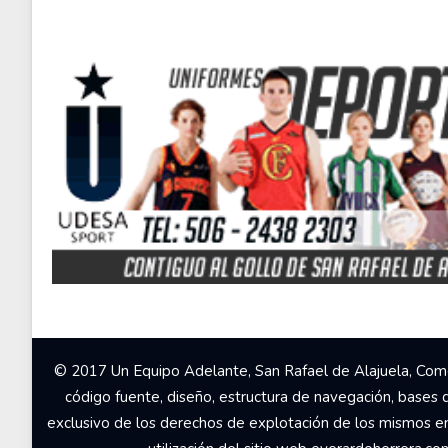
© 2017 Un Equipo Adelante, San Rafael de Alajuela, Come
código fuente, diseño, estructura de navegación, bases 
exclusivo de los derechos de explotación de los mismos en c