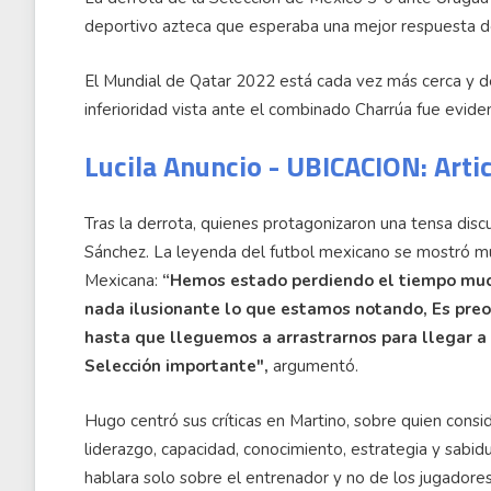
deportivo azteca que esperaba una mejor respuesta de
El Mundial de Qatar 2022 está cada vez más cerca y d
inferioridad vista ante el combinado Charrúa fue eviden
Lucila Anuncio - UBICACION: Arti
Tras la derrota, quienes protagonizaron una tensa disc
Sánchez. La leyenda del futbol mexicano se mostró mu
Mexicana:
“Hemos estado perdiendo el tiempo much
nada ilusionante lo que estamos notando, Es preo
hasta que lleguemos a arrastrarnos para llegar a
Selección importante",
argumentó.
Hugo centró sus críticas en Martino, sobre quien consi
liderazgo, capacidad, conocimiento, estrategia y sabidu
hablara solo sobre el entrenador y no de los jugadore