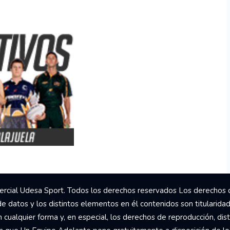
rcial Udesa Sport. Todos los derechos reservados Los derechos 
de datos y los distintos elementos en él contenidos son titularida
ualquier forma y, en especial, los derechos de reproducción, dist