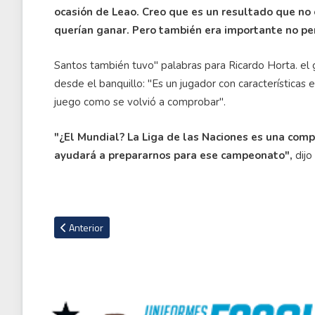
ocasión de Leao. Creo que es un resultado que no
querían ganar. Pero también era importante no pe
Santos también tuvo" palabras para Ricardo Horta. el 
desde el banquillo: "Es un jugador con característica
juego como se volvió a comprobar".
"¿El Mundial? La Liga de las Naciones es una com
ayudará a prepararnos para ese campeonato",
dijo 
Artículo anterior: La irónica respuesta de Neymar al cántico d
Anterior