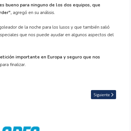
 es bueno para ninguno de los dos equipos, que
rder",
agregó en su análisis.
goleador de la noche para los lusos y que también salió
s especiales que nos puede ayudar en algunos aspectos del
petición importante en Europa y seguro que nos
para finalizar.
e Argentina durante la celebración de la Finalissima
Artículo siguiente: S
Siguiente