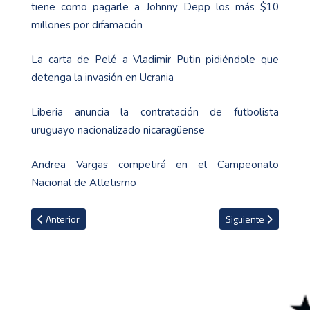
tiene como pagarle a Johnny Depp los más $10
millones por difamación
La carta de Pelé a Vladimir Putin pidiéndole que
detenga la invasión en Ucrania
Liberia anuncia la contratación de futbolista
uruguayo nacionalizado nicaragüense
Andrea Vargas competirá en el Campeonato
Nacional de Atletismo
Artículo anterior: Salah sobre la Champions: "Daría todos los prem
Artículo siguiente: 
Anterior
Siguiente