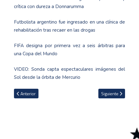
crítica con dureza a Donnarumma
Futbolista argentino fue ingresado en una clínica de
rehabilitación tras recaer en las drogas
FIFA designa por primera vez a seis árbitras para
una Copa del Mundo
VIDEO: Sonda capta espectaculares imágenes del
Sol desde la órbita de Mercurio
Artículo anterior: El Everton con una espectacular remontada sell
Artículo siguiente: 
Anterior
Siguiente