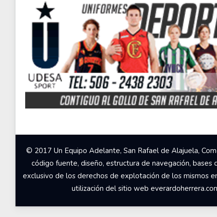
© 2017 Un Equipo Adelante, San Rafael de Alajuela, Come
código fuente, diseño, estructura de navegación, bases 
exclusivo de los derechos de explotación de los mismos en c
utilización del sitio web everardoherrera.c