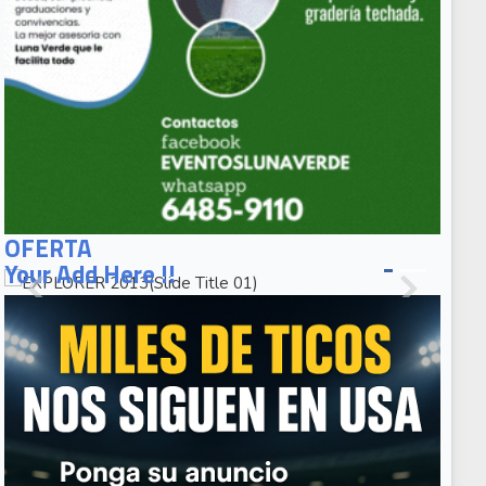
EXPLORER
2013(Slide
OFERTA
Title 01)
Your Add Here !!
EXPLORER
2013(Slide
Caption 02)