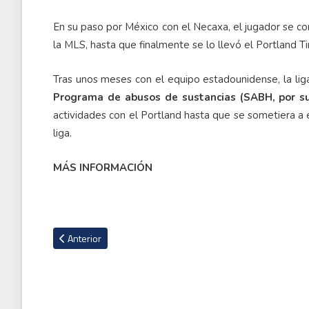
En su paso por México con el Necaxa, el jugador se con
la MLS, hasta que finalmente se lo llevó el Portland T
Tras unos meses con el equipo estadounidense, la lig
Programa de abusos de sustancias (SABH, por su
actividades con el Portland hasta que se sometiera a 
liga.
MÁS INFORMACIÓN
Artículo anterior: Boxeador británico, Tyson Fury, pateó un ta
Anterior