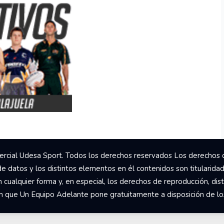
rcial Udesa Sport. Todos los derechos reservados Los derechos 
de datos y los distintos elementos en él contenidos son titularida
ualquier forma y, en especial, los derechos de reproducción, dist
om que Un Equipo Adelante pone gratuitamente a disposición de los 