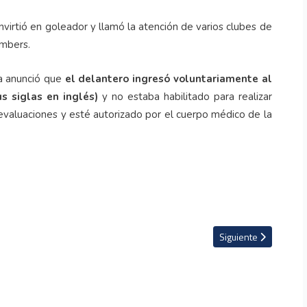
virtió en goleador y llamó la atención de varios clubes de
imbers.
a anunció que
el delantero ingresó voluntariamente al
s siglas en inglés)
y no estaba habilitado para realizar
evaluaciones y esté autorizado por el cuerpo médico de la
xi que se negó a llevarlo por estar borracho (VIDEO)
Artículo siguiente: V
Siguiente