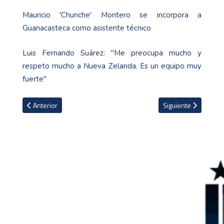
Mauricio 'Chunche' Montero se incorpora a
Guanacasteca como asistente técnico
Luis Fernando Suárez: "Me preocupa mucho y
respeto mucho a Nueva Zelanda. Es un equipo muy
fuerte"
Artículo anterior: FIFA cierra segunda fase de venta de entradas p
Artículo siguiente: 
Anterior
Siguiente