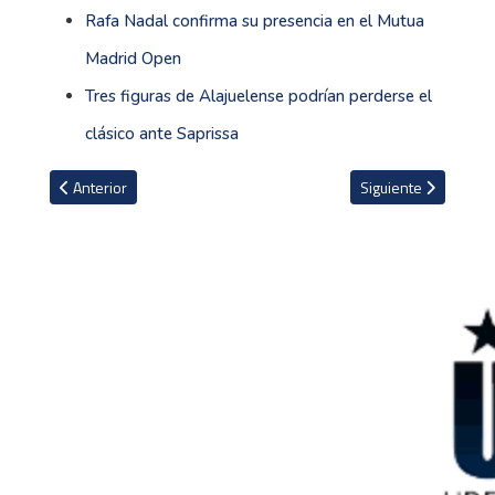
Rafa Nadal confirma su presencia en el Mutua
Madrid Open
Tres figuras de Alajuelense podrían perderse el
clásico ante Saprissa
Artículo anterior: Ponen precio a la salida de Neymar del PSG
Artículo siguiente: 
Anterior
Siguiente