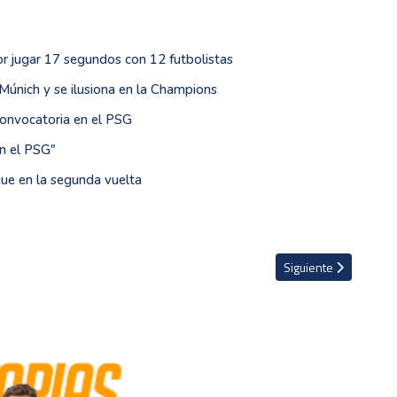
r jugar 17 segundos con 12 futbolistas
 Múnich y se ilusiona en la Champions
convocatoria en el PSG
n el PSG"
que en la segunda vuelta
e mi carrera y no es un reproche a Mourinho"
Artículo siguiente: P
Siguiente