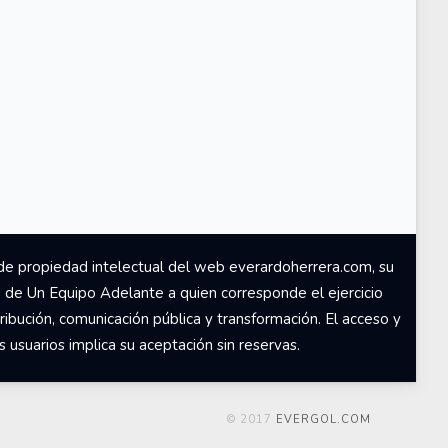
de propiedad intelectual del web everardoherrera.com, su
d de Un Equipo Adelante a quien corresponde el ejercicio
ribución, comunicación pública y transformación. El acceso y
usuarios implica su aceptación sin reservas.
© 2017
EVERGOL.COM