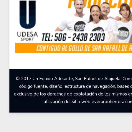
© 2017 Un Equipo Adelante, San Rafael de Alajuela, Come
código fuente, diseño, estructura de navegación, bases 
exclusivo de los derechos de explotación de los mismos en c
utilización del sitio web everardoherrera.c