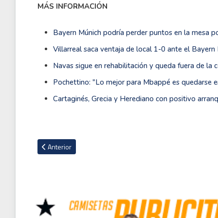
MÁS INFORMACIÓN
Bayern Múnich podría perder puntos en la mesa po
Villarreal saca ventaja de local 1-0 ante el Bayern
Navas sigue en rehabilitación y queda fuera de la 
Pochettino: "Lo mejor para Mbappé es quedarse e
Cartaginés, Grecia y Herediano con positivo arran
Artículo anterior: Guardiola: "Klopp ha sido el mayor rival d
Anterior