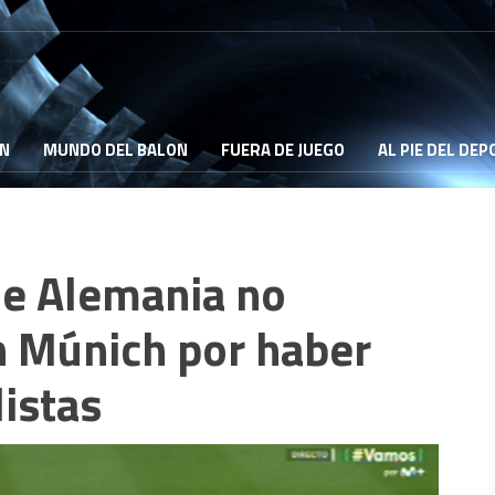
ON
MUNDO DEL BALON
FUERA DE JUEGO
AL PIE DEL DE
de Alemania no
n Múnich por haber
istas