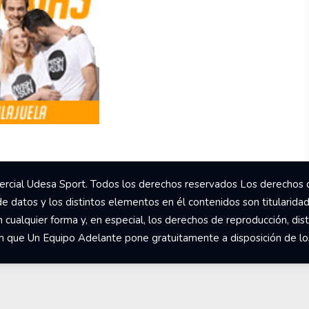
rcial Udesa Sport. Todos los derechos reservados Los derechos 
de datos y los distintos elementos en él contenidos son titularida
ualquier forma y, en especial, los derechos de reproducción, dist
om que Un Equipo Adelante pone gratuitamente a disposición de los 