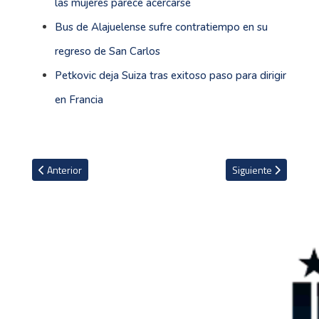
las mujeres parece acercarse
Bus de Alajuelense sufre contratiempo en su
regreso de San Carlos
Petkovic deja Suiza tras exitoso paso para dirigir
en Francia
Artículo anterior: Federación Inglesa de Fútbol limita los cabeza
Artículo siguiente: 
Anterior
Siguiente