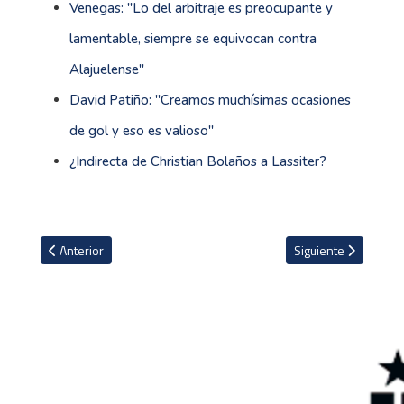
Venegas: ''Lo del arbitraje es preocupante y
lamentable, siempre se equivocan contra
Alajuelense''
David Patiño: ''Creamos muchísimas ocasiones
de gol y eso es valioso''
¿Indirecta de Christian Bolaños a Lassiter?
Artículo anterior: Presidente del Borussia Dortmund ataca al PSG
Artículo siguiente: P
Anterior
Siguiente