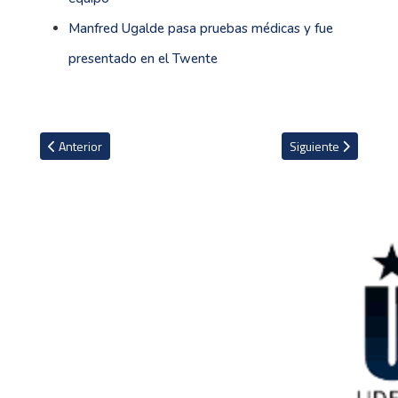
Manfred Ugalde pasa pruebas médicas y fue
presentado en el Twente
Artículo anterior: Para Faitelson el partido de Funes Mori no alcan
Artículo siguiente: 
Anterior
Siguiente